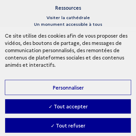
Ressources
Visiter la cathédrale
Un monument accessible à tous
Bibliographie
Ce site utilise des cookies afin de vous proposer des
vidéos, des boutons de partage, des messages de
À propos
communication personnalisés, des remontées de
Plan du site
contenus de plateformes sociales et des contenus
Crédits
animés et interactifs.
Mentions légales
Personnaliser
✓ Tout accepter
✓ Tout refuser
Contact
-
Accessibilité : partiellement conforme
-
Gestion des cookies
-
Ministère de la Culture