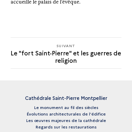
accueille le palais de l’évêque.
SUIVANT
SUIVANT
Le "fort Saint-Pierre" et les guerres de
LE
religion
"FORT
SAINT-
PIERRE"
ET
LES
GUERRES
Cathédrale Saint-Pierre Montpellier
DE
Le monument au fil des siècles
RELIGION
Évolutions architecturales de l'édifice
Les œuvres majeures de la cathédrale
Regards sur les restaurations