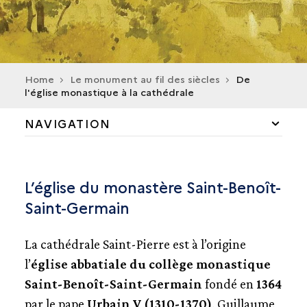
Home
Le monument au fil des siècles
De
l'église monastique à la cathédrale
NAVIGATION
DE L'ÉGLISE MONASTIQUE À LA CATHÉDRALE
L’église du monastère Saint-Benoît-
LE "FORT SAINT-PIERRE" ET LES GUERRES DE
RELIGION
Saint-Germain
LA RÉVOLUTION ET SES CONSÉQUENCES À L'AUBE
La cathédrale Saint-Pierre est à l’origine
DU XIXE SIÈCLE
l’
église abbatiale du collège monastique
LA CATHÉDRALE, MONUMENT HISTORIQUE
Saint-Benoît-Saint-Germain
fondé en
1364
par le pape
Urbain V (1310-1370)
. Guillaume