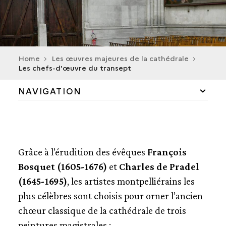
Home
Les œuvres majeures de la cathédrale
Les chefs-d'œuvre du transept
NAVIGATION
LES GRANDES ORGUES
CHAPELLE SAINT-JOSEPH
Grâce à l’érudition des évêques
François
Bosquet (1605-1676)
et
Charles de Pradel
CHAPELLE DE LA VIERGE
(1645-1695)
, les artistes montpelliérains les
LES CHEFS-D'ŒUVRE DU TRANSEPT
plus célèbres sont choisis pour orner l’ancien
chœur classique de la cathédrale de trois
LA CHUTE DE SIMON LE MAGICIEN
SAINT PIERRE ET SAINT JEAN GUÉRISSANT LE
peintures magistrales :