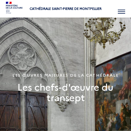
CATHÉDRALE SAINT-PIERRE DE MONTPELLIER
Menu
LES ŒUVRES MAJEURES DE LA CATHÉDRALE
Les chefs-d'œuvre du
transept