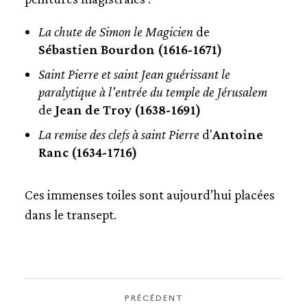
PARALYPTIQUE À L'ENTRÉE DU TEMPLE DE
JÉRUSALEM
La chute de Simon le Magicien
de
LA REMISE DES CLEFS À SAINT PIERRE
Sébastien Bourdon (1616-1671)
CHAPELLE DU SAINT-SACREMENT
Saint Pierre et saint Jean guérissant le
paralytique à l’entrée du temple de Jérusalem
LES AUTELS
de
Jean de Troy (1638-1691)
La remise des clefs à saint Pierre
d'
Antoine
CHAPELLE DES EVÊQUES
Ranc (1634-1716)
CHAPELLE SAINT-ROCH
Ces immenses toiles sont aujourd’hui placées
dans le transept.
PRÉCÉDENT
PRÉCÉDENT