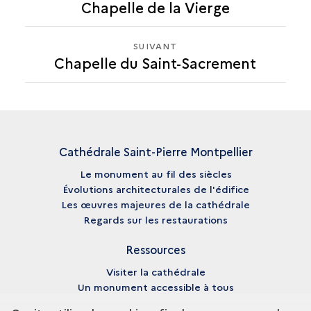
Chapelle de la Vierge
CHAPELLE
DU
SAINT-
SUIVANT
SUIVANT
SACREMENT
Chapelle du Saint-Sacrement
CHAPELLE
DU
SAINT-
SACREMENT
Cathédrale Saint-Pierre Montpellier
Le monument au fil des siècles
Évolutions architecturales de l'édifice
Les œuvres majeures de la cathédrale
Regards sur les restaurations
Ressources
Visiter la cathédrale
Un monument accessible à tous
Bibliographie